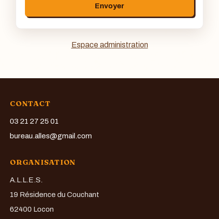
Envoyer
Espace administration
CONTACT
03 21 27 25 01
bureau.alles@gmail.com
ORGANISATION
A.L.L.E.S.
19 Résidence du Couchant
62400 Locon